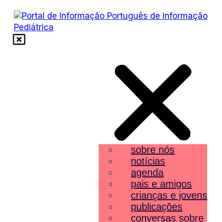
sobre nós
notícias
agenda
pais e amigos
crianças e jovens
publicações
conversas sobre